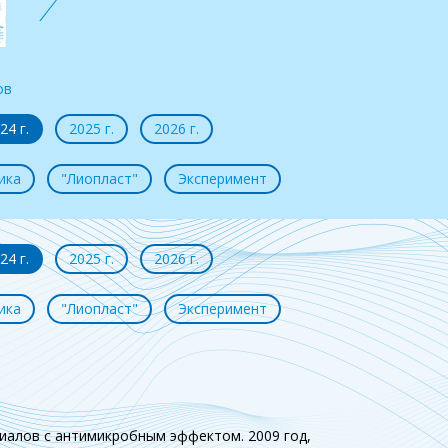
Состав dura mater
Клинические
Обзор
ов
примеры
ст
24 г.
2025 г.
2026 г.
ика
"Лиопласт"
Эксперимент
24 г.
2025 г.
2026 г.
ика
"Лиопласт"
Эксперимент
иалов с антимикробным эффектом. 2009 год,