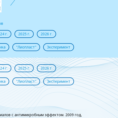
Состав dura mater
Клинические
Обзор
ов
примеры
ст
24 г.
2025 г.
2026 г.
ика
"Лиопласт"
Эксперимент
24 г.
2025 г.
2026 г.
ика
"Лиопласт"
Эксперимент
иалов с антимикробным эффектом. 2009 год,