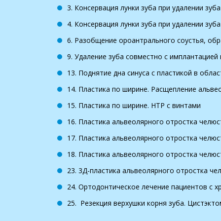
3. Консервация лунки зуба при удалении зуб
4. Консервация лунки зуба при удалении зуб
6. Разобщение ороантрального соустья, обр
9. Удаление зуба совместно с имплантацией
13. Поднятие дна синуса с пластикой в обла
14. Пластика по ширине. Расщепление альве
15. Пластика по ширине. НТР с винтами
16. Пластика альвеолярного отростка челю
17. Пластика альвеолярного отростка челю
18. Пластика альвеолярного отростка челю
23. 3Д-пластика альвеолярного отростка ч
24. Ортодонтическое лечение пациентов с 
25.
Резекция верхушки корня зуба. Цистэкто