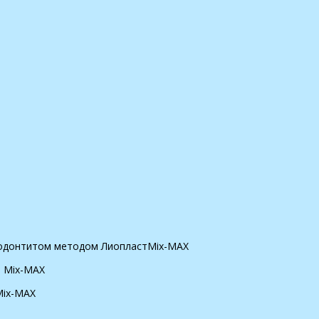
ародонтитом методом ЛиопластMix-MAX
т Mix-MAX
Mix-MAX