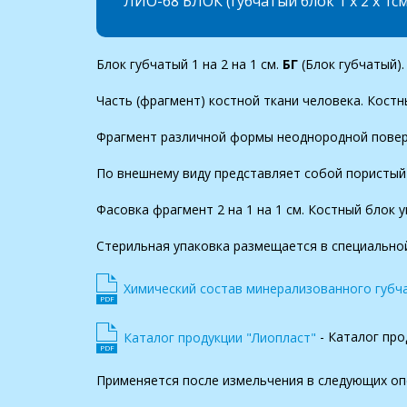
ЛИО-68 БЛОК (губчатый блок 1 х 2 х 1см
Блок губчатый 1 на 2 на 1 см.
БГ
(Блок губчатый).
Часть (фрагмент) костной ткани человека. Кост
Фрагмент различной формы неоднородной поверх
По внешнему виду представляет собой пористый
Фасовка фрагмент 2 на 1 на 1 см. Костный блок
Стерильная упаковка размещается в специально
Химический состав минерализованного губч
- Каталог про
Каталог продукции "Лиопласт"
Применяется после измельчения в следующих оп