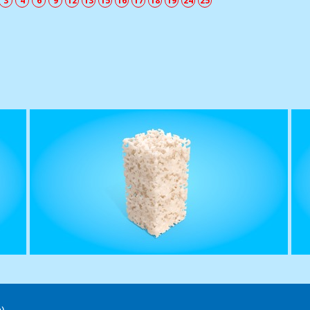
3
4
6
9
12
13
15
16
17
18
19
24
25