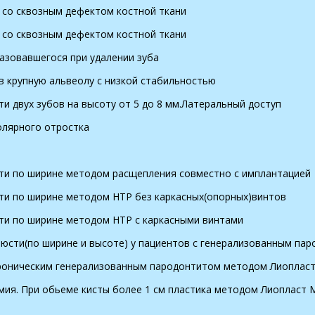
а со сквозным дефектом костной ткани
а со сквозным дефектом костной ткани
азовавшегося при удалении зуба
 в крупную альвеолу с низкой стабильностью
сти двух зубов на высоту от 5 до 8 мм.Латеральный доступ
олярного отростка
сти по ширине методом расщепления совместно с имплантацией
сти по ширине методом НТР без каркасных(опорных)винтов
сти по ширине методом НТР с каркасными винтами
елюсти(по ширине и высоте) у пациентов с генерализованным п
хроническим генерализованным пародонтитом методом Лиоплас
мия. При обьеме кисты более 1 см пластика методом Лиопласт 