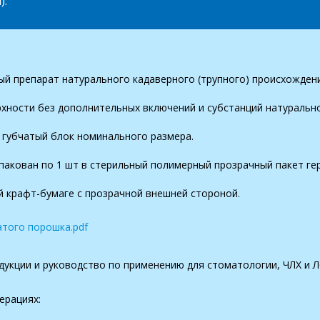
).
ный препарат натурального кадаверного (трупного) происхожден
ности без дополнительных включений и субстанций натурально
 губчатый блок номинального размера.
 упакован по 1 шт в стерильный полимерный прозрачный пакет г
й крафт-бумаге с прозрачной внешней стороной.
атого порошка.pdf
дукции и руководство по применению для стоматологии, ЧЛХ и Л
ерациях: