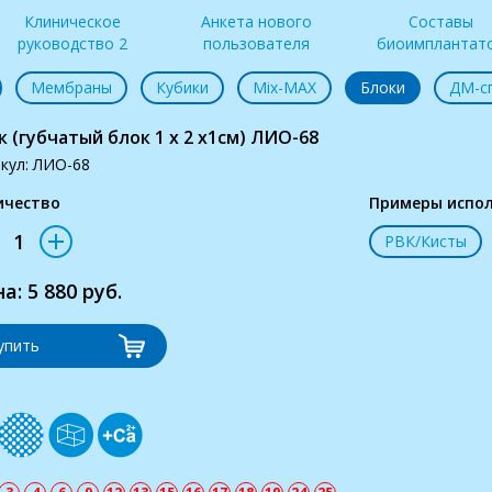
Клиническое
Анкета нового
Составы
руководство 2
пользователя
биоимплантат
Мембраны
Кубики
Mix-MAX
Блоки
ДМ-с
к (губчатый блок 1 х 2 х1см) ЛИО-68
кул: ЛИО-68
ичество
Примеры испол
РВК/Кисты
а: 5 880 руб.
упить