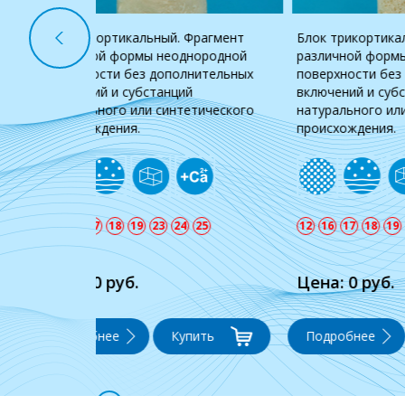
рагмент
Фрагмент различной формы
Российск
родной
номинального размера
уникальн
тельных
неоднородной поверхности без
восстано
включений и субстанций
Планиров
ческого
натурального или синтетического
изготовл
происхождения.
блока, п
5
3
4
6
9
12
13
15
16
17
18
19
21
24
25
Цена: 5 880 руб.
Цена: 4
ь
Подробнее
Купить
Подроб
смотреть еще