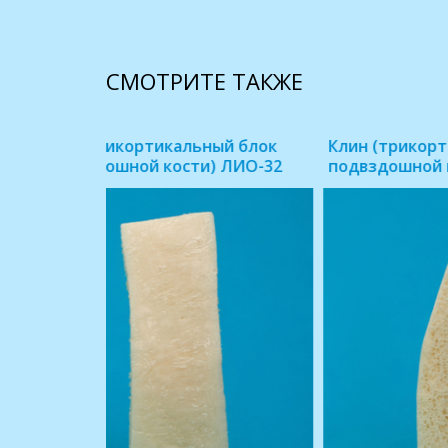
СМОТРИТЕ ТАКЖЕ
ый блок
Блок (губчатый блок 1 х 2 х1см)
Индиви
 ЛИО-33
ЛИО-68
(Россий