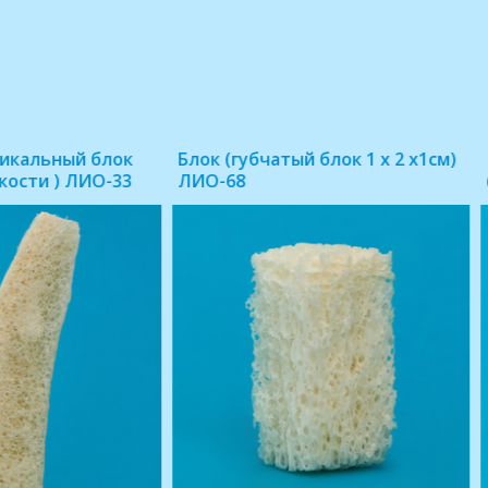
дуальные блоки RBB
Клин (бикортикальный бло
ские Костные Блоки)
подвздошной кости) ЛИО-3