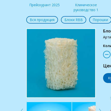
по продукции
Прейскурант 2025
Клиническое
S 2019
руководство 1
Вся продукция
Блоки RBB
Порошки
Бло
Арти
Кол
Цен
К