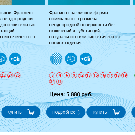
ие костные блоки RBB -
Блок бикортикальный. Фрагмент
ая технология
различной формы неоднородной
вления объема кости.
поверхности без дополнительны
ание 3D-KT, точное
включений и субстанций
ение индивидуального
натурального или синтетическог
оддержка врача и пациента.
происхождения.
12
16
17
18
19
23
24
25
0 000 руб.
Цена: 0 руб.
нее
Купить
Подробнее
Купить