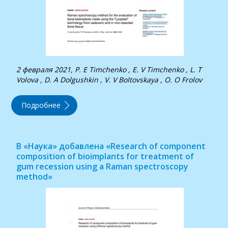
2 февраля 2021, P. Е Timchenko , Е. V Timchenko , L. Т
Volova , D. А Dolgushkin , V. V Boltovskaya , О. О Frolov
Подробнее
В «Наука» добавлена «Research of component
composition of bioimplants for treatment of
gum recession using a Raman spectroscopy
method»