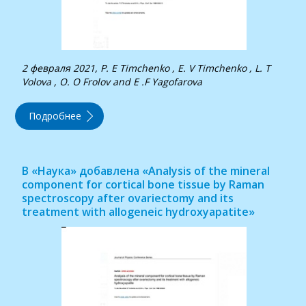
2 февраля 2021, P. Е Timchenko , Е. V Timchenko , L. Т
Volova , О. О Frolov and E .F Yagofarova
Подробнее
В «Наука» добавлена «Analysis of the mineral
component for cortical bone tissue by Raman
spectroscopy after ovariectomy and its
treatment with allogeneic hydroxyapatite»