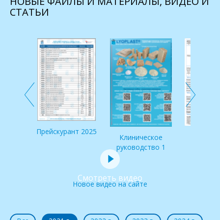
НОВЫЕ ФАЙЛЫ И МАТЕРИАЛЫ, ВИДЕО И
СТАТЬИ
 по
и IDS
Прейскурант 2025
Клинич
Клиническое
руковод
руководство 1
Смотреть видео
Новое видео на сайте