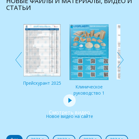
НОВЫЕ ФАЙЛЫ И МАТЕРИАЛЫ, ВИДЕО И
СТАТЬИ
 по
и IDS
Прейскурант 2025
Клинич
Клиническое
руковод
руководство 1
Смотреть видео
Новое видео на сайте