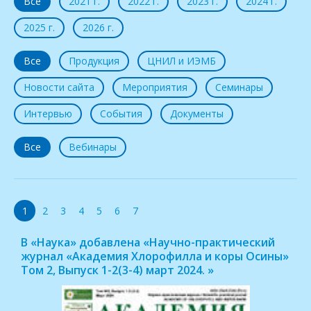
Все
2021 г.
2022 г.
2023 г.
2024 г.
2025 г.
2026 г.
Все
Продукция
ЦНИЛ и ИЭМБ
Новости сайта
Мероприятия
Семинары
Интервью
События
Документы
Все
Вебинары
1
2
3
4
5
6
7
В «Наука» добавлена «Научно-практический
журнал «Академия Хлорофилла и коры Осины»
Том 2, Выпуск 1-2(3-4) март 2024. »