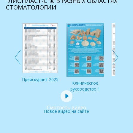
"ЛИОПЛАСТ-С"® В РАЗНЫХ ОБЛАСТЯХ
СТОМАТОЛОГИИ
 по
и IDS
Прейскурант 2025
Клинич
Клиническое
руковод
руководство 1
Смотреть видео
Новое видео на сайте