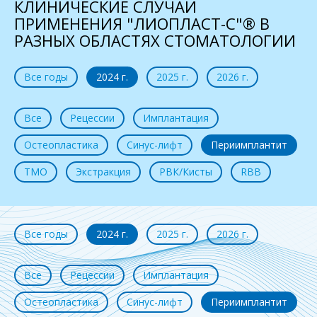
КЛИНИЧЕСКИЕ СЛУЧАИ
ПРИМЕНЕНИЯ "ЛИОПЛАСТ-С"® В
РАЗНЫХ ОБЛАСТЯХ СТОМАТОЛОГИИ
Все годы
2024 г.
2025 г.
2026 г.
Все
Рецессии
Имплантация
Остеопластика
Синус-лифт
Периимплантит
ТМО
Экстракция
РВК/Кисты
RBB
Все годы
2024 г.
2025 г.
2026 г.
Все
Рецессии
Имплантация
Остеопластика
Синус-лифт
Периимплантит