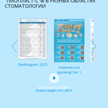
"ЛИОПЛАСТ-С"® В РАЗНЫХ ОБЛАСТЯХ
СТОМАТОЛОГИИ
 по
и IDS
Прейскурант 2025
Клинич
Клиническое
руковод
руководство 1
Смотреть видео
Новое видео на сайте