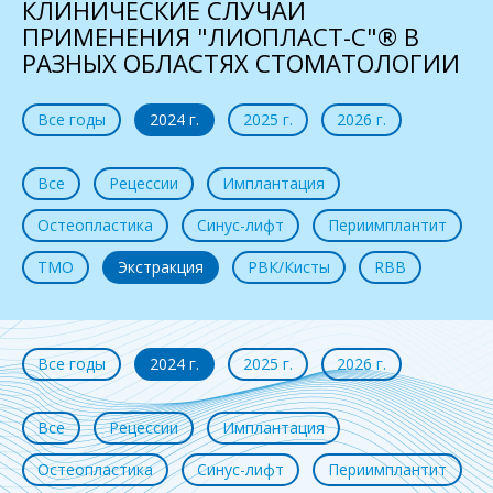
КЛИНИЧЕСКИЕ СЛУЧАИ
ПРИМЕНЕНИЯ "ЛИОПЛАСТ-С"® В
РАЗНЫХ ОБЛАСТЯХ СТОМАТОЛОГИИ
Все годы
2024 г.
2025 г.
2026 г.
Все
Рецессии
Имплантация
Остеопластика
Синус-лифт
Периимплантит
ТМО
Экстракция
РВК/Кисты
RBB
Все годы
2024 г.
2025 г.
2026 г.
Все
Рецессии
Имплантация
Остеопластика
Синус-лифт
Периимплантит