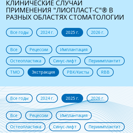
КЛИНИЧЕСКИЕ СЛУЧАИ
ПРИМЕНЕНИЯ "ЛИОПЛАСТ-С"® В
РАЗНЫХ ОБЛАСТЯХ СТОМАТОЛОГИИ
Все годы
2024 г.
2025 г.
2026 г.
Все
Рецессии
Имплантация
Остеопластика
Синус-лифт
Периимплантит
ТМО
Экстракция
РВК/Кисты
RBB
Все годы
2024 г.
2025 г.
2026 г.
Все
Рецессии
Имплантация
Остеопластика
Синус-лифт
Периимплантит