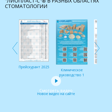
"ЛИОПЛАСТ-С"® В РАЗНЫХ ОБЛАСТЯХ
СТОМАТОЛОГИИ
 по
и IDS
Прейскурант 2025
Клинич
Клиническое
руковод
руководство 1
Смотреть видео
Новое видео на сайте