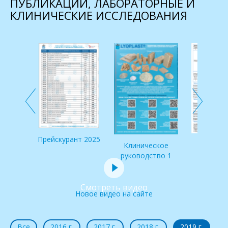
ПУБЛИКАЦИИ, ЛАБОРАТОРНЫЕ И
КЛИНИЧЕСКИЕ ИССЛЕДОВАНИЯ
 по
и IDS
Прейскурант 2025
Клинич
Клиническое
руковод
руководство 1
Смотреть видео
Новое видео на сайте
Все
2016 г.
2017 г.
2018 г.
2019 г.