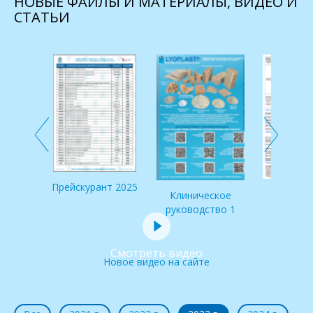
НОВЫЕ ФАЙЛЫ И МАТЕРИАЛЫ, ВИДЕО И
СТАТЬИ
 по
и IDS
Прейскурант 2025
Клинич
Клиническое
руковод
руководство 1
Смотреть видео
Новое видео на сайте