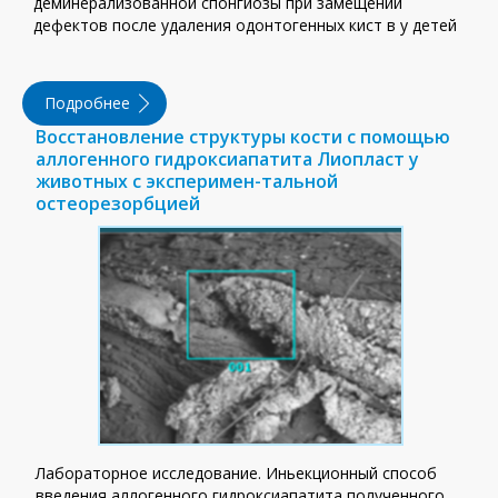
деминерализованной спонгиозы при замещении
дефектов после удаления одонтогенных кист в у детей
Подробнее
Восстановление структуры кости с помощью
аллогенного гидроксиапатита Лиопласт у
животных с эксперимен-тальной
остеорезорбцией
Лабораторное исследование. Иньекционный способ
введения аллогенного гидроксиапатита полученного