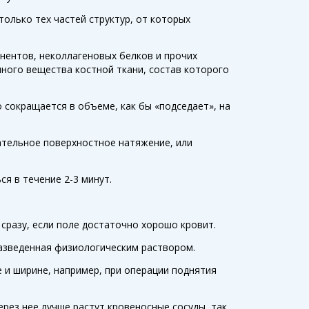
только тех частей структур, от которых
онентов, неколлагеновых белков и прочих
ного вещества костной ткани, состав которого
о сокращается в объеме, как бы «подседает», на
ательное поверхностное натяжение, или
я в течение 2-3 минут.
сразу, если поле достаточно хорошо кровит.
разведенная физиологическим раствором.
 и ширине, например, при операции поднятия
рез нее лучше растут кровеносные сосуды, так