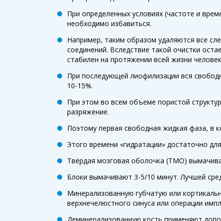
При определенных условиях (частоте и врем
необходимо избавиться.
Например, таким образом удаляются все сле
соединений. Вследствие такой очистки оста
стабилен на протяжении всей жизни челове
При последующей лиофилизации вся свободная
10-15%.
При этом во всем объеме пористой структу
разряжение.
Поэтому первая свободная жидкая фаза, в к
Этого времени «гидратации» достаточно дл
Твёрдая мозговая оболочка (ТМО) вымачивае
Блоки вымачивают 3-5/10 минут. Лучшей сре
Минерализованную губчатую или кортикальн
верхнечелюстного синуса или операции импл
Деминерализованную кость применяют допол