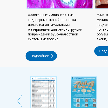
Аллогенные имплантаты из
Учиты
кадаверных тканей человека
физио
являются оптимальными
пациен
материалами для реконструкции
потенц
повреждений зубо-челюстной
объем 
системы человека
ткани,
Подр
Подробнее