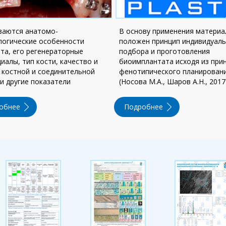
ваются анатомо-
В основу применения материа
логические особенности
поло­жен принцип индивидуал
та, его регенераторные
подбора и проготовления
иалы, тип кости, качество и
биоимплантата исходя из при
кост­ной и соединительной
фенотипического планирован
 и другие показатели
(Носова М.А., Шаров А.Н., 2017
обнее
Подробнее