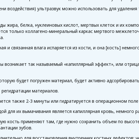
ени воздействия) ультразвук можно использовать для удаления 
ды жира, белка, нуклеиновых кислот, мертвых клеток и их комп
ется только коллагено-минеральный каркас мертвого межклеточ
ка.
 и связанная влага испаряется из кости, и она [кость] немног
ры возникает так называемый «капиллярный эффект», или отриц
оторую будет погружен материал, будет активно адсорбироватьс
я регидратации материалов.
тся также 2-3 минуты или гидратируется в операционном поле 
дой для их вымачивания является капиллярная кровь, немного 
ую кость применяют там, где нужно сохранить объем по высоте
антации зубов.
нительно для восстановления внутренних костных дефектов: че