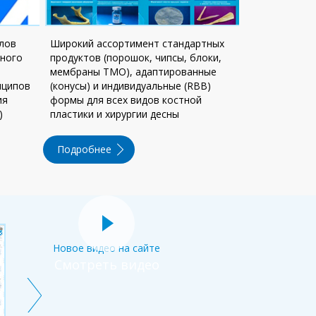
лов
Широкий ассортимент стандартных
ьного
продуктов (порошок, чипсы, блоки,
мембраны ТМО), адаптированные
нципов
(конусы) и индивидуальные (RBB)
ия
формы для всех видов костной
)
пластики и хирургии десны
Подробнее
Новое видео на сайте
Смотреть видео