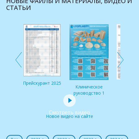
НОВЫЕ ФАЙЛЫ И МАТЕРИАЛЫ, ВИДЕО И
СТАТЬИ
 по
и IDS
Прейскурант 2025
Клинич
Клиническое
руковод
руководство 1
Смотреть видео
Новое видео на сайте